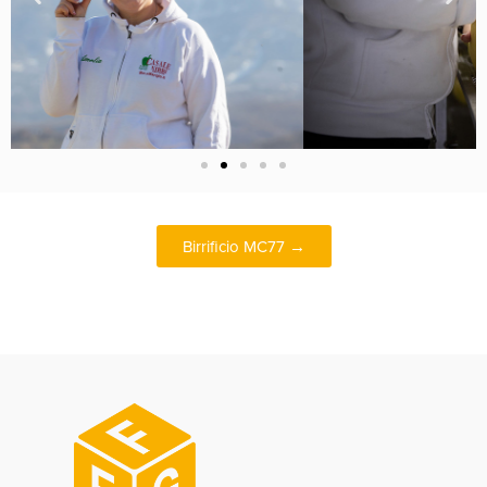
Birrificio MC77 →