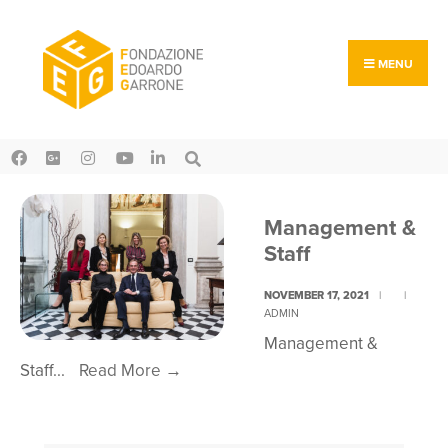
Search
Skip
for:
to
content
MENU
Management &
Staff
NOVEMBER 17, 2021
|
|
ADMIN
Management &
Management
Staff
...
Read More
→
&
Staff