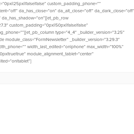
=”0px||25px||false|false” custom_padding_phone=””
ntent=”off” da_has_close=”on” da_alt_close=”off” da_dark_close=”off
ff” da_has_shadow=”on”][et_pb_row
7.3″ custom_padding=”0px||50px||false|false”
ing_phone=””][et_pb_column type=”4_4″ _builder_version=”3.25″
de module_class=”FormNewsletter” _builder_version=”3.29.3″
idth_phone=”” width_last_edited=”on|phone” max_width=”100%”
x|true|true” module_alignment_tablet=”center”
ed=”on|tablet”]