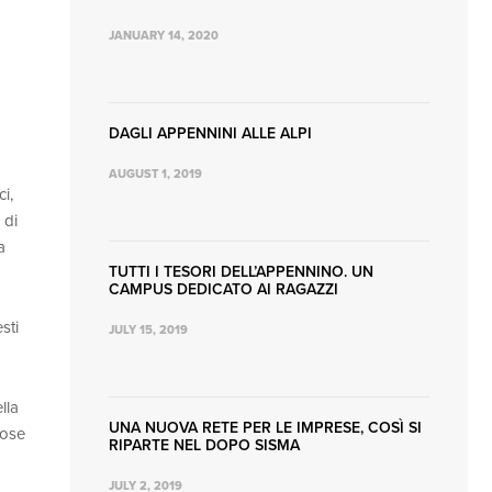
JANUARY 14, 2020
DAGLI APPENNINI ALLE ALPI
AUGUST 1, 2019
i,
 di
a
TUTTI I TESORI DELL’APPENNINO. UN
CAMPUS DEDICATO AI RAGAZZI
sti
JULY 15, 2019
lla
UNA NUOVA RETE PER LE IMPRESE, COSÌ SI
cose
RIPARTE NEL DOPO SISMA
JULY 2, 2019