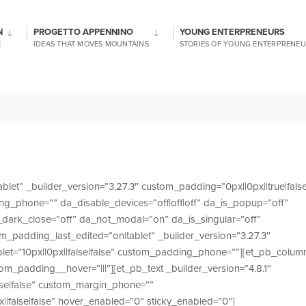
N
PROGETTO APPENNINO
YOUNG ENTERPRENEURS
E
IDEAS THAT MOVES MOUNTAINS
STORIES OF YOUNG ENTERPRENEU
blet” _builder_version=”3.27.3″ custom_padding=”0px||0px||true|fals
ng_phone=”” da_disable_devices=”off|off|off” da_is_popup=”off”
a_dark_close=”off” da_not_modal=”on” da_is_singular=”off”
padding_last_edited=”on|tablet” _builder_version=”3.27.3″
let=”10px||0px||false|false” custom_padding_phone=””][et_pb_colum
om_padding__hover=”|||”][et_pb_text _builder_version=”4.8.1″
lse|false” custom_margin_phone=””
|false|false” hover_enabled=”0″ sticky_enabled=”0″]