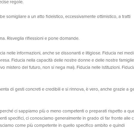
ecise regole.
e somigliare a un atto fideistico, eccessivamente ottimistico, a tratti
ama. Risveglia riflessioni e pone domande.
cia nelle informazioni, anche se dissonanti e litigiose. Fiducia nei medic
ripresa. Fiducia nella capacità delle nostre donne e delle nostre famiglie
vo mistero del futuro, non si nega mai). Fiducia nelle Istituzioni. Fiduci
ta di gesti concreti e credibili e si rinnova, è vero, anche grazie a ge
i perché ci sappiamo più o meno competenti o preparati rispetto a que
nti specifici, ci conosciamo generalmente in grado di far fronte alle 
osciamo come più competente in quello specifico ambito e quindi