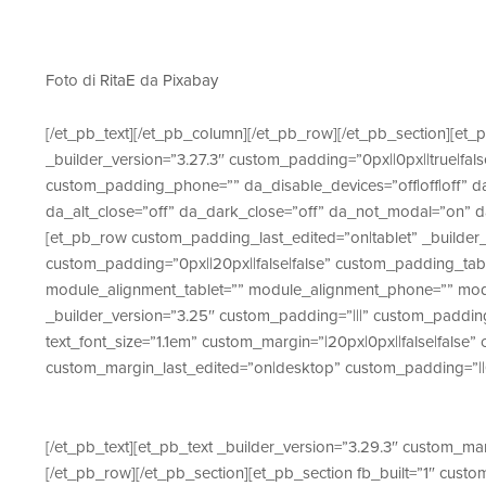
Foto di
RitaE
da
Pixabay
[/et_pb_text][/et_pb_column][/et_pb_row][/et_pb_section][et_
_builder_version=”3.27.3″ custom_padding=”0px||0px||true|fals
custom_padding_phone=”” da_disable_devices=”off|off|off” d
da_alt_close=”off” da_dark_close=”off” da_not_modal=”on” d
[et_pb_row custom_padding_last_edited=”on|tablet” _builder_v
custom_padding=”0px||20px||false|false” custom_padding_tabl
module_alignment_tablet=”” module_alignment_phone=”” modu
_builder_version=”3.25″ custom_padding=”|||” custom_padding_
text_font_size=”1.1em” custom_margin=”|20px|0px||false|fals
custom_margin_last_edited=”on|desktop” custom_padding=”||0p
[/et_pb_text][et_pb_text _builder_version=”3.29.3″ custom_marg
[/et_pb_row][/et_pb_section][et_pb_section fb_built=”1″ custo