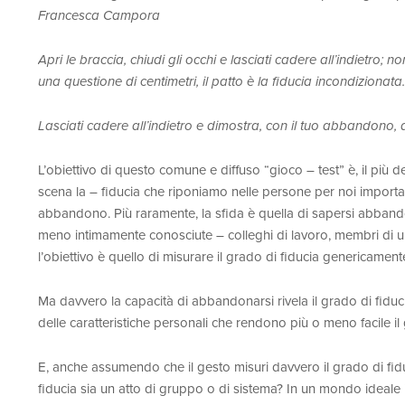
Francesca Campora
Apri le braccia, chiudi gli occhi e lasciati cadere all’indietro; 
una questione di centimetri, il patto è la fiducia incondizionata.
Lasciati cadere all’indietro e dimostra, con il tuo abbandono, qu
L’obiettivo di questo comune e diffuso “gioco – test” è, il più d
scena la – fiducia che riponiamo nelle persone per noi important
abbandono. Più raramente, la sfida è quella di sapersi abband
meno intimamente conosciute – colleghi di lavoro, membri di 
l’obiettivo è quello di misurare il grado di fiducia genericament
Ma davvero la capacità di abbandonarsi rivela il grado di fidu
delle caratteristiche personali che rendono più o meno facile il 
E, anche assumendo che il gesto misuri davvero il grado di fid
fiducia sia un atto di gruppo o di sistema? In un mondo ideale in