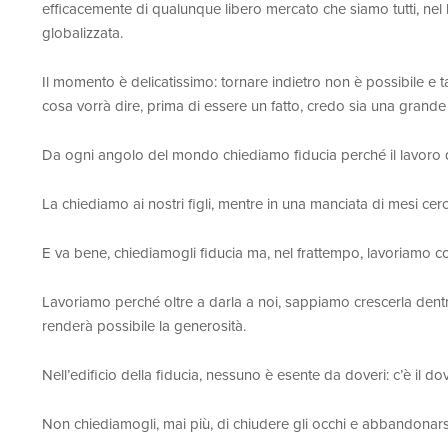
efficacemente di qualunque libero mercato che siamo tutti, nel 
globalizzata.
Il momento è delicatissimo: tornare indietro non è possibile e t
cosa vorrà dire, prima di essere un fatto, credo sia una grande
Da ogni angolo del mondo chiediamo fiducia perché il lavoro d
La chiediamo ai nostri figli, mentre in una manciata di mesi cer
E va bene, chiediamogli fiducia ma, nel frattempo, lavoriamo c
Lavoriamo perché oltre a darla a noi, sappiamo crescerla dentr
renderà possibile la generosità.
Nell’edificio della fiducia, nessuno è esente da doveri: c’è il do
Non chiediamogli, mai più, di chiudere gli occhi e abbandonarsi