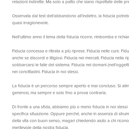
relazioni indirette. Ma solo a patto che siano rispettate delle pr
Osservata dal test dell’abbandono all’indietro, la fiducia potrebb
quasi irragionevole.
Nell’ultimo anno il tema della fiducia ricorre, rimbomba e richi
Fiducia concessa e ritirata a più riprese. Fiducia nelle cure. Fidu
anche se discordi e litigiosi. Fiducia nei mercati. Fiducia nella 
sobbarcarsi le falle del sistema. Fiducia nel domani (nell’oggetti
nei concittadini. Fiducia in noi stessi.
La fiducia è un percorso sempre aperto e mai concluso. Si alimen
generosi, ma sempre e solo fino a prova contraria.
Di fronte a una sfida, abbiamo più o meno fiducia in noi stess
specifica situazione. Oppure perché, anche in assenza di strume
della vita con buon senso, magari chiedendo aiuto a chi ricon
meritevole della nostra fiducia.