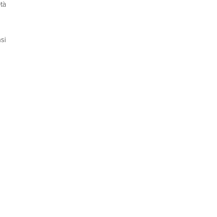
età
si