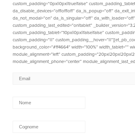
custom_padding=”0px||0px||true|false” custom_padding_tablet
da_disable_devices=”off|off|off” da_is_popup=”off” da_exit_i
da_not_modal=”on” da_is_singular=”off” da_with_loader=”o
custom_padding_last_edited=”on|tablet” _builder_version=”3.2
custom_padding_tablet=”10px||0px||false|false” custom_padd
custom_padding=”|||” custom_padding__hover=”|||”][et_pb_co
background_color=”#ff4664″ width=”100%” width_tablet=”” w
module_alignment=”left” custom_padding=”20px|20px|20px|20p
module_alignment_phone=”center” module_alignment_last_edit