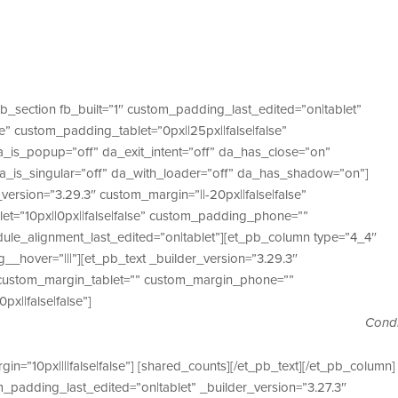
pb_section fb_built=”1″ custom_padding_last_edited=”on|tablet”
e” custom_padding_tablet=”0px||25px||false|false”
a_is_popup=”off” da_exit_intent=”off” da_has_close=”on”
a_is_singular=”off” da_with_loader=”off” da_has_shadow=”on”]
ersion=”3.29.3″ custom_margin=”||-20px||false|false”
et=”10px||0px||false|false” custom_padding_phone=””
le_alignment_last_edited=”on|tablet”][et_pb_column type=”4_4″
_hover=”|||”][et_pb_text _builder_version=”3.29.3″
e” custom_margin_tablet=”” custom_margin_phone=””
x||false|false”]
Condi
in=”10px||||false|false”] [shared_counts][/et_pb_text][/et_pb_column]
m_padding_last_edited=”on|tablet” _builder_version=”3.27.3″