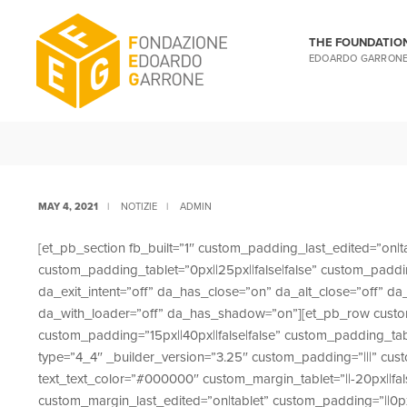
Skip
to
THE FOUNDATIO
content
EDOARDO GARRON
MAY 4, 2021
|
NOTIZIE
|
ADMIN
[et_pb_section fb_built=”1″ custom_padding_last_edited=”on|ta
custom_padding_tablet=”0px||25px||false|false” custom_paddi
da_exit_intent=”off” da_has_close=”on” da_alt_close=”off” d
da_with_loader=”off” da_has_shadow=”on”][et_pb_row custom_
custom_padding=”15px||40px||false|false” custom_padding_tab
type=”4_4″ _builder_version=”3.25″ custom_padding=”|||” cust
text_text_color=”#000000″ custom_margin_tablet=”||-20px||fa
custom_margin_last_edited=”on|tablet” custom_padding=”||0px|