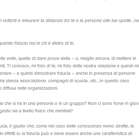
non voltarti a misurare la distanza tra te e la persona alle tue spalle…n
anta fiducia hai in chi è dietro di te.
elle volte, quello di dare prova della – o, meglio ancora, di mettere in
i. Ti conosco, mi fido di te, mi fido della nostra relazione e quindi mi
onare – e quindi dimostrare fiducia – anche in presenza di persone
una stessa associazione, compagni di scuola…etc…In questo caso
e diffusa nelle organizzazioni.
cia che si ha in una persona o in un gruppo? Non ci sono forse in gio
gesto sia a livello fisico che mentale?
ucia, è giusto che, come nel caso delle conoscenze meno dirette, la
 effetti si, la fiducia può e deve essere anche una caratteristica di