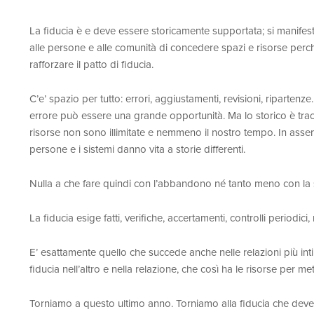
La fiducia è e deve essere storicamente supportata; si manifesta
alle persone e alle comunità di concedere spazi e risorse perch
rafforzare il patto di fiducia.
C’e’ spazio per tutto: errori, aggiustamenti, revisioni, riparten
errore può essere una grande opportunità. Ma lo storico è tracc
risorse non sono illimitate e nemmeno il nostro tempo. In assenz
persone e i sistemi danno vita a storie differenti.
Nulla a che fare quindi con l’abbandono né tanto meno con la 
La fiducia esige fatti, verifiche, accertamenti, controlli periodici
E’ esattamente quello che succede anche nelle relazioni più intime 
fiducia nell’altro e nella relazione, che così ha le risorse per me
Torniamo a questo ultimo anno. Torniamo alla fiducia che deve s