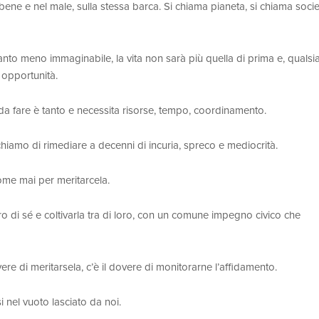
bene e nel male, sulla stessa barca. Si chiama pianeta, si chiama soci
anto meno immaginabile, la vita non sarà più quella di prima e, qualsia
 opportunità.
a fare è tanto e necessita risorse, tempo, coordinamento.
chiamo di rimediare a decenni di incuria, spreco e mediocrità.
ome mai per meritarcela.
o di sé e coltivarla tra di loro, con un comune impegno civico che
vere di meritarsela, c’è il dovere di monitorarne l’affidamento.
 nel vuoto lasciato da noi.