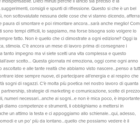
 indispensabile. Dieci minuti perché il lancio sia preciso e la
suggerimenti, consigli e spunti di riflessione. Questo si che è un bel
osì, non sottovalutate nessuna delle cose che vi stanno dicendo, afferra
bbiate paura di smontare e poi rimontare ancora…sarà anche meglio! Co
 sono tempi difficili, lo sappiamo, ma forse bisogna solo volgere lo
mpre fatto. Non è quello che ci dimostrate a ogni edizione? Oggi la
, stimola. C’è ancora un mese di lavoro prima di consegnare i
ra tanto impegno ma vi siete scelti una vita complessa e questo
ll’aver scelto… Questa giornata mi emoziona, oggi come ogni anno
o ascoltato e alle tante realtà che abbiamo visto nascere…penso a tut
contrare idee sempre nuove, di partecipare all’energia e al respiro che
altà sogni di ragazzi. C’è molta più poetica nel nostro lavoro di quanta
 partnership, strategie di marketing e comunicazione, scelte di prezz
ibili, numeri necessari…anche ai sogni…e non è mica poco, è importante
li diamo competenze e strumenti, li obblighiamo a mettersi in
nche un attimo la testa e ci appoggiamo allo schienale…qui, adesso,
 comodi e un po’ più da lontano…quello che possiamo vedere è il