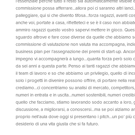
l’essenziale perché tutto il resto sia automaticamente visibile e
commissione possa afferrare…allora poi ci saranno altri lanci…
palleggiare, qui si che divento tifosa…forza ragazzi, avanti c
anche voi, portate a casa, rifletteteci e se è il caso non a
ammiro ragazzi questo vostro sapervi mettere in gioco. Questi
sguardo altrove e fare cose diverse da quelle che abbiamo se
commissione di valutazione non valuta ma accompagna, indica
business plan per l’assegnazione dei premi di start-up. Anco
impegno vi accompagnerà a lungo…quanta forza però solo da
da sei anni a questa parte. Penso ai tanti ragazzi che abbiam
il team di lavoro e so che abbiamo un privilegio, quello di in
solo i progetti in divenire possono offrire, di portare nella re
crediamo…ci concentriamo su analisi di mercato, competitors,
numeri in entrata e in uscita…numeri sostenibili, numeri cred
quello che facciamo, stiamo lavorando sodo accanto a loro, g
discussione, a migliorarsi, a conoscersi…ma se poi alziamo a
proprio nell’aula dove oggi si presentano i pitch…un po’ più
desiderio di una vita giusta che si fa futuro.