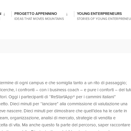
N
PROGETTO APPENNINO
YOUNG ENTERPRENEURS
E
IDEAS THAT MOVES MOUNTAINS
STORIES OF YOUNG ENTERPRENEU
 termine di ogni campus e che somiglia tanto a un rito di passaggio;
icerche, i confronti – con i business coach – e pure i conforti – del tut
i. Oggi i partecipanti di “ReStartApp® per i cammini italiani”
ogetto. Dieci minuti per “lanciare” alla commissione di valutazione una
e nascere. Dieci minuti per dimostrare che quell’idea ha le carte in
am, organizzazione, analisi di mercato, strategie di vendita e
celta di vita. Ma anche questo fa parte del percorso, saper raccontare