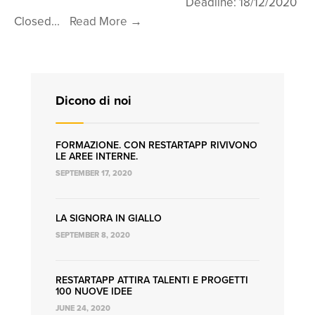
Deadline: 18/12/2020
Progetto
Closed
...
Read More
→
Appennino®
–
Manifestazione
d’interesse
Dicono di noi
per
i
FORMAZIONE. CON RESTARTAPP RIVIVONO
territori
LE AREE INTERNE.
SEPTEMBER 17, 2020
LA SIGNORA IN GIALLO
SEPTEMBER 8, 2020
RESTARTAPP ATTIRA TALENTI E PROGETTI
100 NUOVE IDEE
JUNE 24, 2020