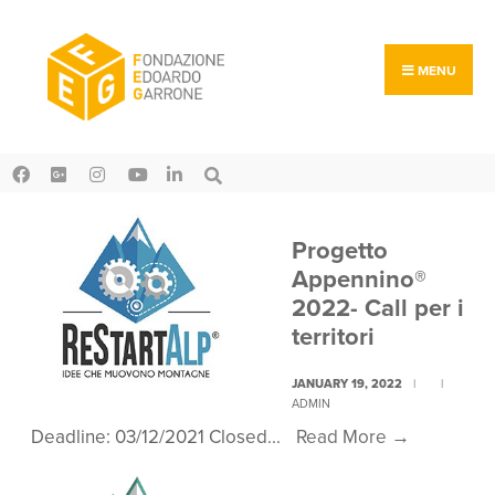
Search
Skip
for:
to
content
MENU
Progetto
Appennino®
2022- Call per i
territori
JANUARY 19, 2022
|
|
ADMIN
Progetto
Deadline: 03/12/2021 Closed
...
Read More
→
Appennin