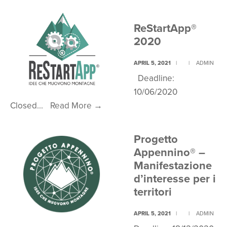
per
i
ReStartApp®
cammini
2020
italiani
2019
APRIL 5, 2021
|
|
ADMIN
Deadline:
10/06/2020
ReStartApp®
Closed
...
Read More
→
2020
Progetto
Appennino® –
Manifestazione
d’interesse per i
territori
APRIL 5, 2021
|
|
ADMIN