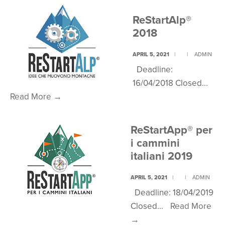
ReStartAlp®
2018
APRIL 5, 2021
|
|
ADMIN
Deadline:
16/04/2018 Closed
...
ReStartAlp®
Read More
→
2018
ReStartApp® per
i cammini
italiani 2019
APRIL 5, 2021
|
|
ADMIN
Deadline: 18/04/2019
Closed
...
Read More
ReStartApp®
→