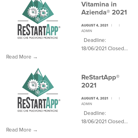
2022-
Vitamina in
Call
Azienda® 2021
per
i
AUGUST 4, 2021
|
|
ADMIN
territori
Deadline:
18/06/2021 Closed
...
Vitamina
Read More
→
in
Azienda®
ReStartApp®
2021
2021
AUGUST 4, 2021
|
|
ADMIN
Deadline:
18/06/2021 Closed
...
ReStartApp®
Read More
→
2021